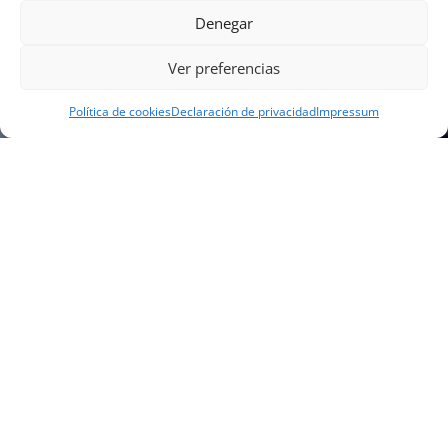
Denegar
Ver preferencias
Política de cookies
Declaración de privacidad
Impressum
NUESTRA EMPRESA
Náutica Gines Alonso S.L., fue fundada en 1976 por
el actual director Gines Alonso Pérez y desde 1978
somos servicio VOLVO PENTA, actualmente somos
servicio oficial VOLVO PENTA CENTER para Almería,