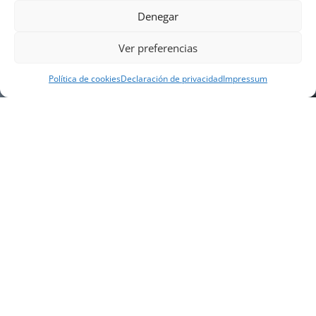
Denegar
Ver preferencias
Política de cookies
Declaración de privacidad
Impressum
NUESTRA EMPRESA
Náutica Gines Alonso S.L., fue fundada en 1976 por
el actual director Gines Alonso Pérez y desde 1978
somos servicio VOLVO PENTA, actualmente somos
servicio oficial VOLVO PENTA CENTER para Almería,