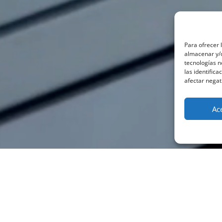
Para ofrecer 
almacenar y/o
tecnologías 
las identifica
afectar negat
Ac