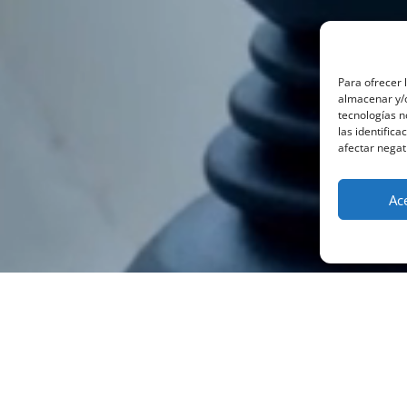
Para ofrecer 
almacenar y/o
tecnologías 
las identifica
afectar negat
Ac