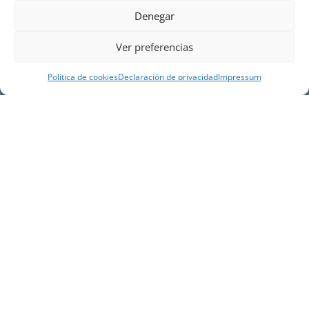
Denegar
Ver preferencias
Política de cookies
Declaración de privacidad
Impressum
NUESTRA EMPRESA
Náutica Gines Alonso S.L., fue fundada en 1976 por
el actual director Gines Alonso Pérez y desde 1978
somos servicio VOLVO PENTA, actualmente somos
servicio oficial VOLVO PENTA CENTER para Almería,