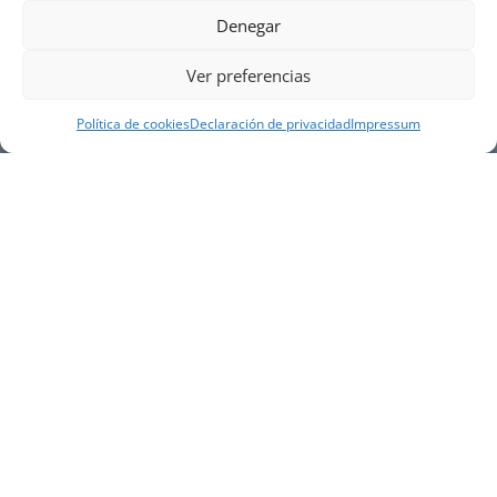
Denegar
Ver preferencias
Política de cookies
Declaración de privacidad
Impressum
NUESTRA EMPRESA
Náutica Gines Alonso S.L., fue fundada en 1976 por
el actual director Gines Alonso Pérez y desde 1978
somos servicio VOLVO PENTA, actualmente somos
servicio oficial VOLVO PENTA CENTER para Almería,