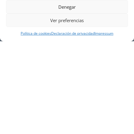
Denegar
Ver preferencias
Política de cookies
Declaración de privacidad
Impressum
NUESTRA EMPRESA
Náutica Gines Alonso S.L., fue fundada en 1976 por
el actual director Gines Alonso Pérez y desde 1978
somos servicio VOLVO PENTA, actualmente somos
servicio oficial VOLVO PENTA CENTER para Almería,