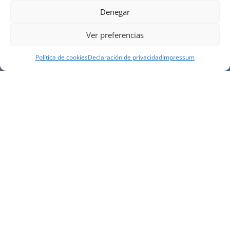
Denegar
Ver preferencias
Política de cookies
Declaración de privacidad
Impressum
NUESTRA EMPRESA
Náutica Gines Alonso S.L., fue fundada en 1976 por
el actual director Gines Alonso Pérez y desde 1978
somos servicio VOLVO PENTA, actualmente somos
servicio oficial VOLVO PENTA CENTER para Almería,