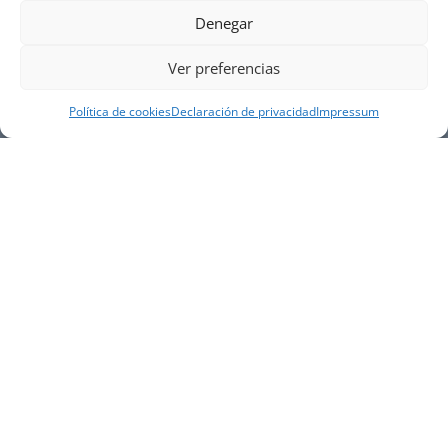
Denegar
Ver preferencias
Política de cookies
Declaración de privacidad
Impressum
NUESTRA EMPRESA
Náutica Gines Alonso S.L., fue fundada en 1976 por
el actual director Gines Alonso Pérez y desde 1978
somos servicio VOLVO PENTA, actualmente somos
servicio oficial VOLVO PENTA CENTER para Almería,