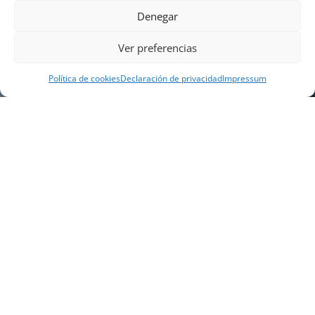
Denegar
Ver preferencias
Política de cookies
Declaración de privacidad
Impressum
NUESTRA EMPRESA
Náutica Gines Alonso S.L., fue fundada en 1976 por
el actual director Gines Alonso Pérez y desde 1978
somos servicio VOLVO PENTA, actualmente somos
servicio oficial VOLVO PENTA CENTER para Almería,