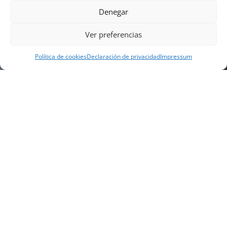
Denegar
Ver preferencias
Política de cookies
Declaración de privacidad
Impressum
NUESTRA EMPRESA
Náutica Gines Alonso S.L., fue fundada en 1976 por
el actual director Gines Alonso Pérez y desde 1978
somos servicio VOLVO PENTA, actualmente somos
servicio oficial VOLVO PENTA CENTER para Almería,