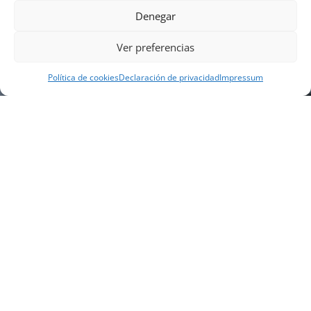
Denegar
Ver preferencias
Política de cookies
Declaración de privacidad
Impressum
NUESTRA EMPRESA
Náutica Gines Alonso S.L., fue fundada en 1976 por
el actual director Gines Alonso Pérez y desde 1978
somos servicio VOLVO PENTA, actualmente somos
servicio oficial VOLVO PENTA CENTER para Almería,