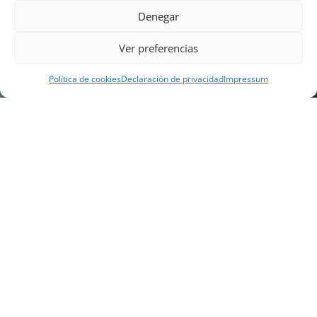
Denegar
Ver preferencias
Política de cookies
Declaración de privacidad
Impressum
NUESTRA EMPRESA
Náutica Gines Alonso S.L., fue fundada en 1976 por
el actual director Gines Alonso Pérez y desde 1978
somos servicio VOLVO PENTA, actualmente somos
servicio oficial VOLVO PENTA CENTER para Almería,