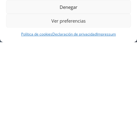
Denegar
Ver preferencias
Política de cookies
Declaración de privacidad
Impressum
NUESTRA EMPRESA
Náutica Gines Alonso S.L., fue fundada en 1976 por
el actual director Gines Alonso Pérez y desde 1978
somos servicio VOLVO PENTA, actualmente somos
servicio oficial VOLVO PENTA CENTER para Almería,