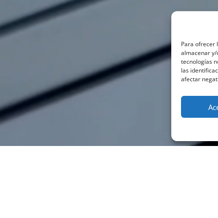
Para ofrecer 
almacenar y/o
tecnologías 
las identifica
afectar negat
Ac