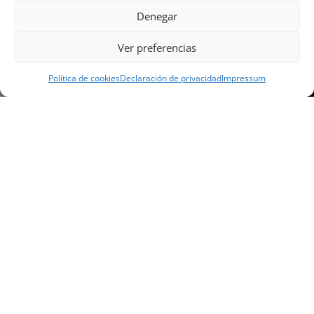
Denegar
Ver preferencias
Política de cookies
Declaración de privacidad
Impressum
NUESTRA EMPRESA
Náutica Gines Alonso S.L., fue fundada en 1976 por
el actual director Gines Alonso Pérez y desde 1978
somos servicio VOLVO PENTA, actualmente somos
servicio oficial VOLVO PENTA CENTER para Almería,