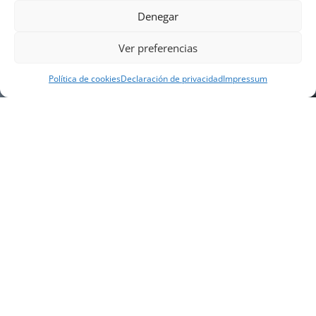
Denegar
Ver preferencias
Política de cookies
Declaración de privacidad
Impressum
NUESTRA EMPRESA
Náutica Gines Alonso S.L., fue fundada en 1976 por
el actual director Gines Alonso Pérez y desde 1978
somos servicio VOLVO PENTA, actualmente somos
servicio oficial VOLVO PENTA CENTER para Almería,