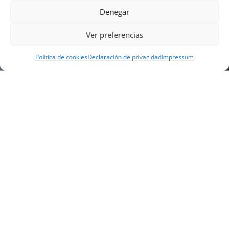
Denegar
Ver preferencias
Política de cookies
Declaración de privacidad
Impressum
NUESTRA EMPRESA
Náutica Gines Alonso S.L., fue fundada en 1976 por
el actual director Gines Alonso Pérez y desde 1978
somos servicio VOLVO PENTA, actualmente somos
servicio oficial VOLVO PENTA CENTER para Almería,