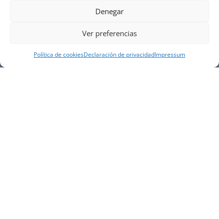
Denegar
Ver preferencias
Política de cookies
Declaración de privacidad
Impressum
NUESTRA EMPRESA
Náutica Gines Alonso S.L., fue fundada en 1976 por
el actual director Gines Alonso Pérez y desde 1978
somos servicio VOLVO PENTA, actualmente somos
servicio oficial VOLVO PENTA CENTER para Almería,