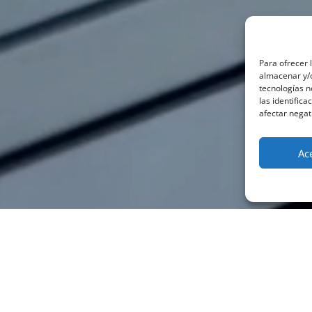
Para ofrecer 
almacenar y/o
tecnologías 
las identifica
afectar negat
Ac