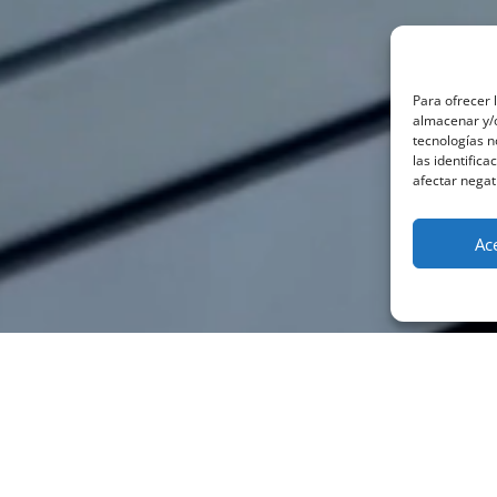
Para ofrecer 
almacenar y/o
tecnologías 
las identifica
afectar negat
Ac