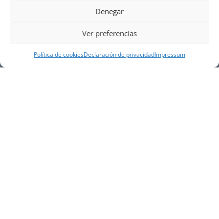
Denegar
Ver preferencias
Política de cookies
Declaración de privacidad
Impressum
NUESTRA EMPRESA
Náutica Gines Alonso S.L., fue fundada en 1976 por
el actual director Gines Alonso Pérez y desde 1978
somos servicio VOLVO PENTA, actualmente somos
servicio oficial VOLVO PENTA CENTER para Almería,