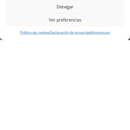
Denegar
Ver preferencias
Política de cookies
Declaración de privacidad
Impressum
NUESTRA EMPRESA
Náutica Gines Alonso S.L., fue fundada en 1976 por
el actual director Gines Alonso Pérez y desde 1978
somos servicio VOLVO PENTA, actualmente somos
servicio oficial VOLVO PENTA CENTER para Almería,