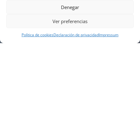
Denegar
Ver preferencias
Política de cookies
Declaración de privacidad
Impressum
NUESTRA EMPRESA
Náutica Gines Alonso S.L., fue fundada en 1976 por
el actual director Gines Alonso Pérez y desde 1978
somos servicio VOLVO PENTA, actualmente somos
servicio oficial VOLVO PENTA CENTER para Almería,