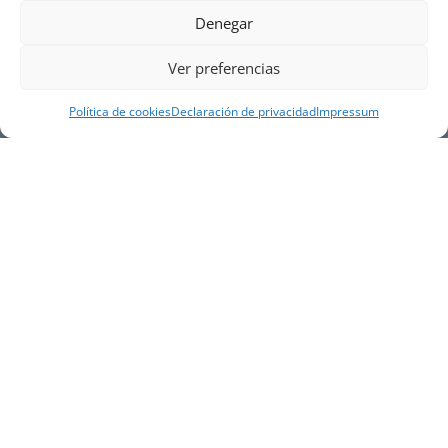
Denegar
Ver preferencias
Política de cookies
Declaración de privacidad
Impressum
NUESTRA EMPRESA
Náutica Gines Alonso S.L., fue fundada en 1976 por
el actual director Gines Alonso Pérez y desde 1978
somos servicio VOLVO PENTA, actualmente somos
servicio oficial VOLVO PENTA CENTER para Almería,