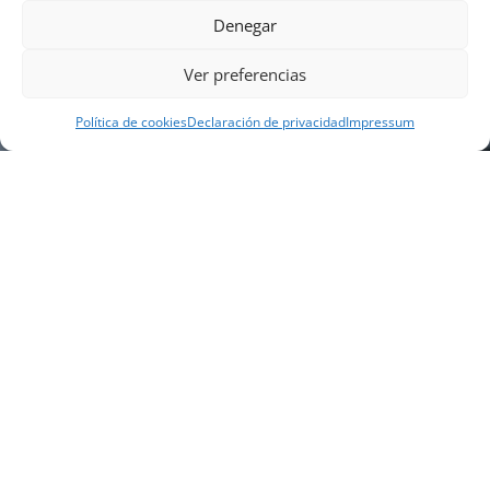
Denegar
Ver preferencias
Política de cookies
Declaración de privacidad
Impressum
NUESTRA EMPRESA
Náutica Gines Alonso S.L., fue fundada en 1976 por
el actual director Gines Alonso Pérez y desde 1978
somos servicio VOLVO PENTA, actualmente somos
servicio oficial VOLVO PENTA CENTER para Almería,