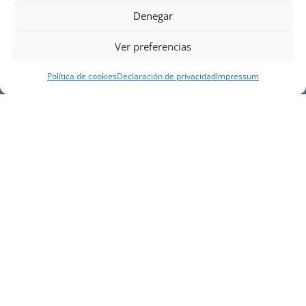
Denegar
Ver preferencias
Política de cookies
Declaración de privacidad
Impressum
NUESTRA EMPRESA
Náutica Gines Alonso S.L., fue fundada en 1976 por
el actual director Gines Alonso Pérez y desde 1978
somos servicio VOLVO PENTA, actualmente somos
servicio oficial VOLVO PENTA CENTER para Almería,