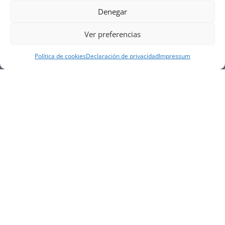
Denegar
Ver preferencias
Política de cookies
Declaración de privacidad
Impressum
NUESTRA EMPRESA
Náutica Gines Alonso S.L., fue fundada en 1976 por
el actual director Gines Alonso Pérez y desde 1978
somos servicio VOLVO PENTA, actualmente somos
servicio oficial VOLVO PENTA CENTER para Almería,