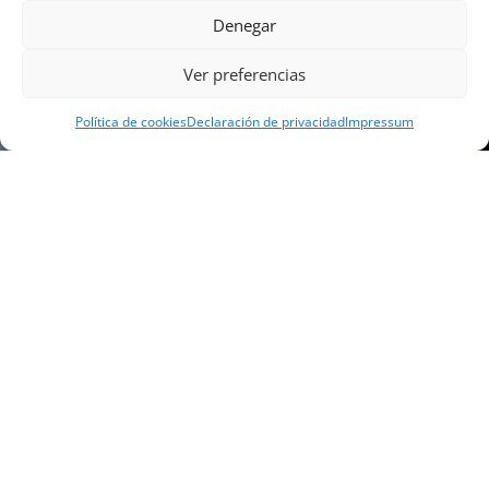
Denegar
Ver preferencias
Política de cookies
Declaración de privacidad
Impressum
NUESTRA EMPRESA
Náutica Gines Alonso S.L., fue fundada en 1976 por
el actual director Gines Alonso Pérez y desde 1978
somos servicio VOLVO PENTA, actualmente somos
servicio oficial VOLVO PENTA CENTER para Almería,