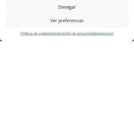
Denegar
Ver preferencias
Política de cookies
Declaración de privacidad
Impressum
NUESTRA EMPRESA
Náutica Gines Alonso S.L., fue fundada en 1976 por
el actual director Gines Alonso Pérez y desde 1978
somos servicio VOLVO PENTA, actualmente somos
servicio oficial VOLVO PENTA CENTER para Almería,