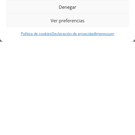
Denegar
Ver preferencias
Política de cookies
Declaración de privacidad
Impressum
NUESTRA EMPRESA
Náutica Gines Alonso S.L., fue fundada en 1976 por
el actual director Gines Alonso Pérez y desde 1978
somos servicio VOLVO PENTA, actualmente somos
servicio oficial VOLVO PENTA CENTER para Almería,