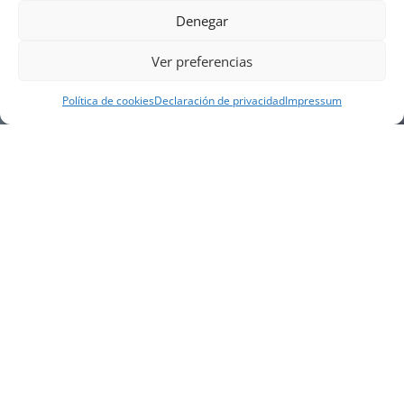
Denegar
Ver preferencias
Política de cookies
Declaración de privacidad
Impressum
NUESTRA EMPRESA
Náutica Gines Alonso S.L., fue fundada en 1976 por
el actual director Gines Alonso Pérez y desde 1978
somos servicio VOLVO PENTA, actualmente somos
servicio oficial VOLVO PENTA CENTER para Almería,