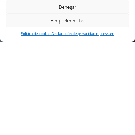
Denegar
Ver preferencias
Política de cookies
Declaración de privacidad
Impressum
NUESTRA EMPRESA
Náutica Gines Alonso S.L., fue fundada en 1976 por
el actual director Gines Alonso Pérez y desde 1978
somos servicio VOLVO PENTA, actualmente somos
servicio oficial VOLVO PENTA CENTER para Almería,