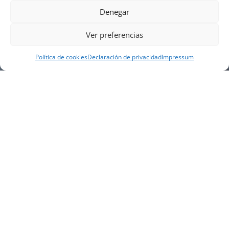
Denegar
Ver preferencias
Política de cookies
Declaración de privacidad
Impressum
NUESTRA EMPRESA
Náutica Gines Alonso S.L., fue fundada en 1976 por
el actual director Gines Alonso Pérez y desde 1978
somos servicio VOLVO PENTA, actualmente somos
servicio oficial VOLVO PENTA CENTER para Almería,