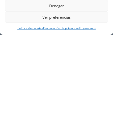
Denegar
Ver preferencias
Política de cookies
Declaración de privacidad
Impressum
NUESTRA EMPRESA
Náutica Gines Alonso S.L., fue fundada en 1976 por
el actual director Gines Alonso Pérez y desde 1978
somos servicio VOLVO PENTA, actualmente somos
servicio oficial VOLVO PENTA CENTER para Almería,