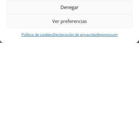
Denegar
Ver preferencias
Política de cookies
Declaración de privacidad
Impressum
NUESTRA EMPRESA
Náutica Gines Alonso S.L., fue fundada en 1976 por
el actual director Gines Alonso Pérez y desde 1978
somos servicio VOLVO PENTA, actualmente somos
servicio oficial VOLVO PENTA CENTER para Almería,