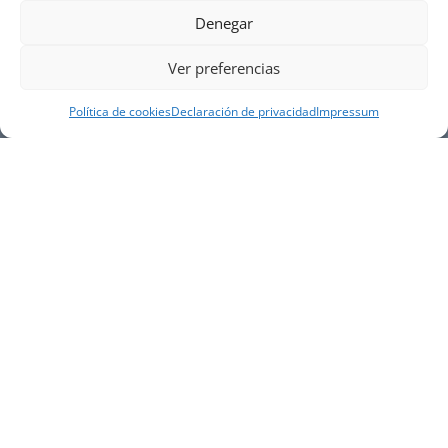
Denegar
Ver preferencias
Política de cookies
Declaración de privacidad
Impressum
NUESTRA EMPRESA
Náutica Gines Alonso S.L., fue fundada en 1976 por
el actual director Gines Alonso Pérez y desde 1978
somos servicio VOLVO PENTA, actualmente somos
servicio oficial VOLVO PENTA CENTER para Almería,