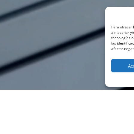
Para ofrecer 
almacenar y/o
tecnologías 
las identifica
afectar negat
Ac