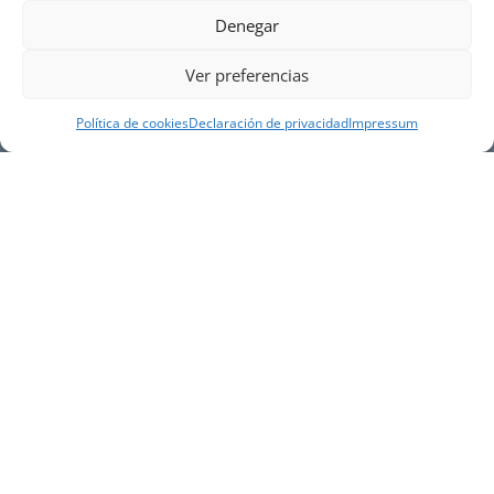
Denegar
Ver preferencias
Política de cookies
Declaración de privacidad
Impressum
NUESTRA EMPRESA
Náutica Gines Alonso S.L., fue fundada en 1976 por
el actual director Gines Alonso Pérez y desde 1978
somos servicio VOLVO PENTA, actualmente somos
servicio oficial VOLVO PENTA CENTER para Almería,