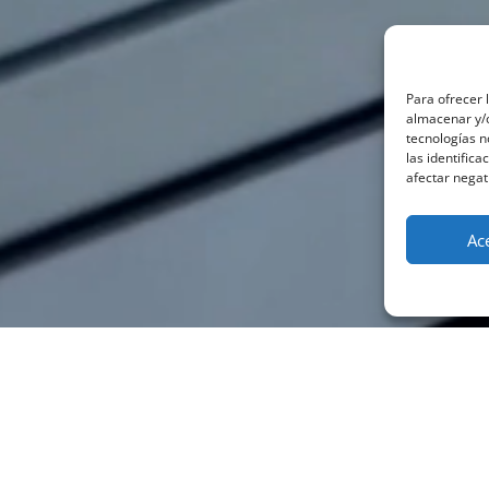
Para ofrecer 
almacenar y/o
tecnologías 
las identifica
afectar negat
Ac