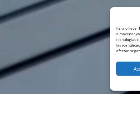
Para ofrecer 
almacenar y/o
tecnologías 
las identifica
afectar negat
Ac