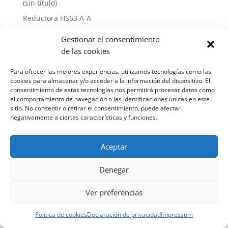
(sin título)
Reductora HS63 A-A
Hello world!
Gestionar el consentimiento
de las cookies
Recent Comments
Para ofrecer las mejores experiencias, utilizamos tecnologías como las
A WordPress Commenter
en
Hello world!
cookies para almacenar y/o acceder a la información del dispositivo. El
consentimiento de estas tecnologías nos permitirá procesar datos como
el comportamiento de navegación o las identificaciones únicas en este
sitio. No consentir o retirar el consentimiento, puede afectar
negativamente a ciertas características y funciones.
Aceptar
Náutica Ginés Alonso S. L. 2022
Denegar
Política de privacidad
-
Aviso legal
-
Política de
cookies
Ver preferencias
Política de cookies
Declaración de privacidad
Impressum