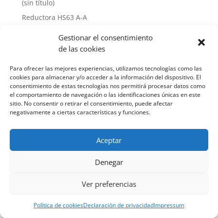
(sin título)
Reductora HS63 A-A
Hello world!
Gestionar el consentimiento
de las cookies
Recent Comments
Para ofrecer las mejores experiencias, utilizamos tecnologías como las
A WordPress Commenter
en
Hello world!
cookies para almacenar y/o acceder a la información del dispositivo. El
consentimiento de estas tecnologías nos permitirá procesar datos como
el comportamiento de navegación o las identificaciones únicas en este
sitio. No consentir o retirar el consentimiento, puede afectar
negativamente a ciertas características y funciones.
Aceptar
Náutica Ginés Alonso S. L. 2022
Denegar
Política de privacidad
-
Aviso legal
-
Política de
cookies
Ver preferencias
Política de cookies
Declaración de privacidad
Impressum