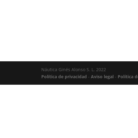
Náutica Ginés Alonso S. L. 2022
Política de privacidad
-
Aviso legal
-
Política 