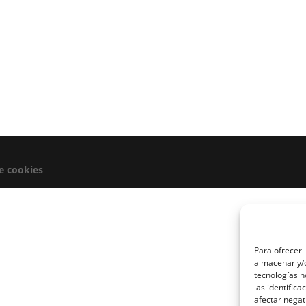
de cookies
Para ofrecer 
almacenar y/o
tecnologías 
las identifica
afectar negat