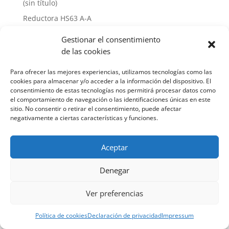
(sin título)
Reductora HS63 A-A
Hello world!
Gestionar el consentimiento
de las cookies
Recent Comments
Para ofrecer las mejores experiencias, utilizamos tecnologías como las
A WordPress Commenter
en
Hello world!
cookies para almacenar y/o acceder a la información del dispositivo. El
consentimiento de estas tecnologías nos permitirá procesar datos como
el comportamiento de navegación o las identificaciones únicas en este
sitio. No consentir o retirar el consentimiento, puede afectar
negativamente a ciertas características y funciones.
Aceptar
Náutica Ginés Alonso S. L. 2022
Denegar
Política de privacidad
-
Aviso legal
-
Política de
cookies
Ver preferencias
Política de cookies
Declaración de privacidad
Impressum