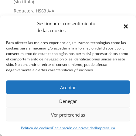
(sin título)
Reductora HS63 A-A
Hello world!
Gestionar el consentimiento
de las cookies
Recent Comments
Para ofrecer las mejores experiencias, utilizamos tecnologías como las
A WordPress Commenter
en
Hello world!
cookies para almacenar y/o acceder a la información del dispositivo. El
consentimiento de estas tecnologías nos permitirá procesar datos como
el comportamiento de navegación o las identificaciones únicas en este
sitio. No consentir o retirar el consentimiento, puede afectar
negativamente a ciertas características y funciones.
Aceptar
Náutica Ginés Alonso S. L. 2022
Denegar
Política de privacidad
-
Aviso legal
-
Política de
cookies
Ver preferencias
Política de cookies
Declaración de privacidad
Impressum