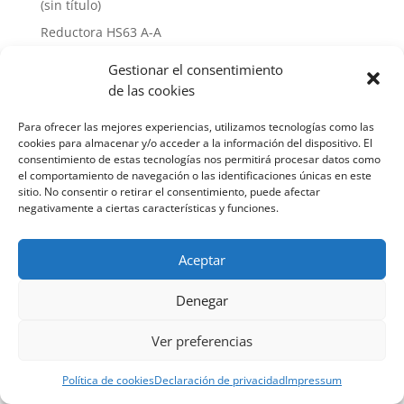
(sin título)
Reductora HS63 A-A
Hello world!
Gestionar el consentimiento
de las cookies
Recent Comments
Para ofrecer las mejores experiencias, utilizamos tecnologías como las
A WordPress Commenter
en
Hello world!
cookies para almacenar y/o acceder a la información del dispositivo. El
consentimiento de estas tecnologías nos permitirá procesar datos como
el comportamiento de navegación o las identificaciones únicas en este
sitio. No consentir o retirar el consentimiento, puede afectar
negativamente a ciertas características y funciones.
Aceptar
Náutica Ginés Alonso S. L. 2022
Denegar
Política de privacidad
-
Aviso legal
-
Política de
cookies
Ver preferencias
Política de cookies
Declaración de privacidad
Impressum