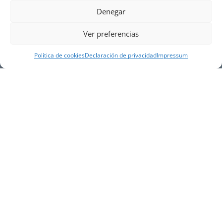
Denegar
Ver preferencias
Política de cookies
Declaración de privacidad
Impressum
NUESTRA EMPRESA
Náutica Gines Alonso S.L., fue fundada en 1976 por
el actual director Gines Alonso Pérez y desde 1978
somos servicio VOLVO PENTA, actualmente somos
servicio oficial VOLVO PENTA CENTER para Almería,