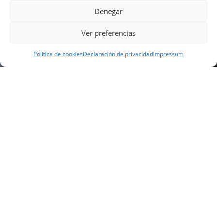
Denegar
Ver preferencias
Política de cookies
Declaración de privacidad
Impressum
NUESTRA EMPRESA
Náutica Gines Alonso S.L., fue fundada en 1976 por
el actual director Gines Alonso Pérez y desde 1978
somos servicio VOLVO PENTA, actualmente somos
servicio oficial VOLVO PENTA CENTER para Almería,