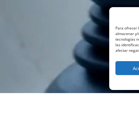
Para ofrecer 
almacenar y/o
tecnologías 
las identifica
afectar negat
Ac